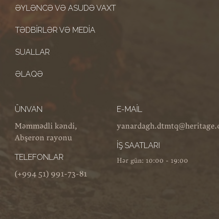
ƏYLƏNCƏ VƏ ASUDƏ VAXT
TƏDBIRLƏR VƏ MEDIA
SUALLAR
ƏLAQƏ
ÜNVAN
E-MAIL
Məmmədli kəndi,
yanardagh.dtmtq@heritage.
Abşeron rayonu
İŞ SAATLARI
TELEFONLAR
Hər gün: 10:00 - 19:00
(+994 51) 991-73-81