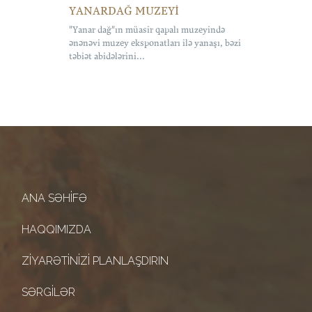
YANARDAĞ MUZEYİ
"Yanar dağ"ın müasir qapalı muzeyində
ənənəvi muzey eksponatları ilə yanaşı, bəzi
təbiət abidələrini...
ANA SƏHIFƏ
HAQQIMIZDA
ZIYARƏTINIZI PLANLAŞDIRIN
SƏRGILƏR