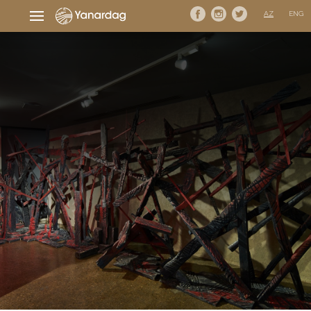
AZ
ENG