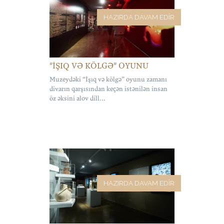
HAZIRDA DAVAM EDIR
"İŞIQ VƏ KÖLGƏ" OYUNU
Muzeydəki “İşıq və kölgə” oyunu zamanı
divarın qarşısından keçən istənilən insan
öz əksini alov dill...
HAZIRDA DAVAM EDIR