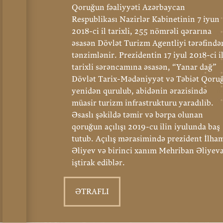
Qoruğun fəaliyyəti Azərbaycan
Respublikası Nazirlər Kabinetinin 7 iyun
2018-ci il tarixli, 255 nömrəli qərarına
əsasən Dövlət Turizm Agentliyi tərəfində
tənzimlənir. Prezidentin 17 iyul 2018-ci i
tarixli sərəncamına əsasən, “Yanar dağ”
Dövlət Tarix-Mədəniyyət və Təbiət Qoru
yenidən qurulub, abidənin ərazisində
müasir turizm infrastrukturu yaradılıb.
Əsaslı şəkildə təmir və bərpa olunan
qoruğun açılışı 2019-cu ilin iyulunda baş
tutub. Açılış mərasimində prezident İlha
Əliyev və birinci xanım Mehriban Əliyev
iştirak ediblər.
ƏTRAFLI