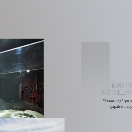
BƏDİİ 
İNSTALLYA
"Yanar dağ" qor
qapalı muzeyi