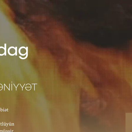
ƏNIYYƏT
biət
ştlüyün
 müasir