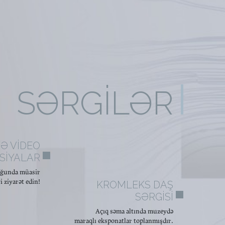
SƏRGILƏR
VƏ VİDEO
SİYALAR
uğunda müasir
 ziyarət edin!
KROMLEKS DAŞ
SƏRGISI
Açıq səma altında muzeydə
maraqlı eksponatlar toplanmışdır.