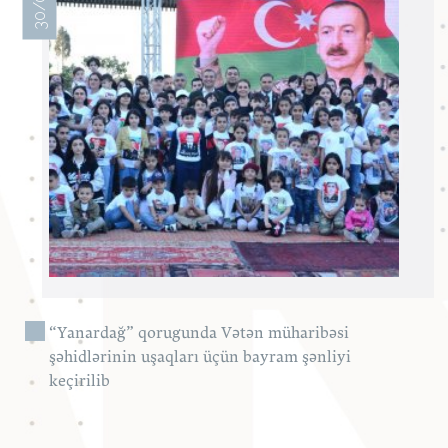
“Yanardağ” qorugunda Vətən müharibəsi
şəhidlərinin uşaqları üçün bayram şənliyi
keçirilib