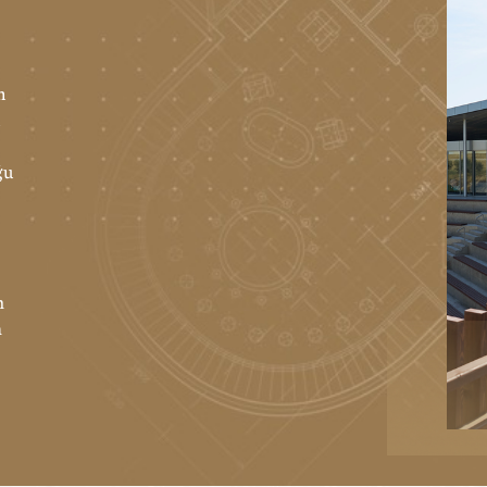
n
l
ğu
m
a