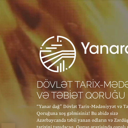
DÖVLƏT TARIX-MƏD
VƏ TƏBIƏT QORUĞU
“Yanar dağ” Dövlət Tarix-Mədəniyyət və Tə
Qoruğuna xoş gəlmisiniz! Bu abidə sizə
Azərbaycanda təbii yanan odların və Zərdü
tarixini tanıdacaq. Qoruq ərazisində qapalı