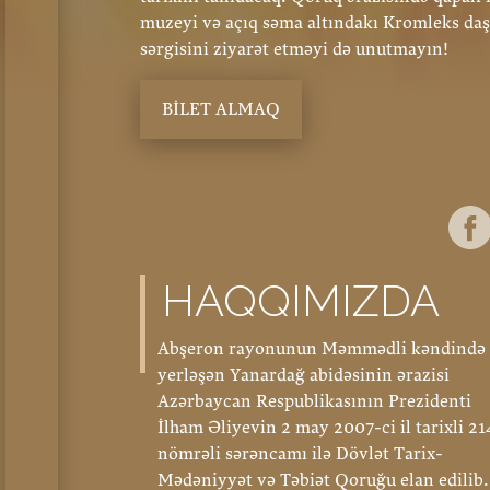
muzeyi və açıq səma altındakı Kromleks daş
sərgisini ziyarət etməyi də unutmayın!
BILET ALMAQ
HAQQIMIZDA
Abşeron rayonunun Məmmədli kəndində
yerləşən Yanardağ abidəsinin ərazisi
Azərbaycan Respublikasının Prezidenti
İlham Əliyevin 2 may 2007-ci il tarixli 21
nömrəli sərəncamı ilə Dövlət Tarix-
Mədəniyyət və Təbiət Qoruğu elan edilib.