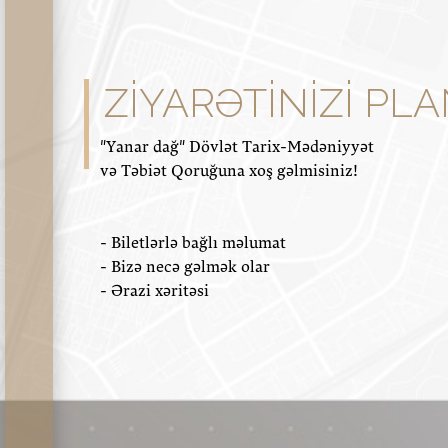
ZIYARƏTINIZI PL
"Yanar dağ" Dövlət Tarix-Mədəniyyət
və Təbiət Qoruğuna xoş gəlmisiniz!
- Biletlərlə bağlı məlumat
- Bizə necə gəlmək olar
- Ərazi xəritəsi