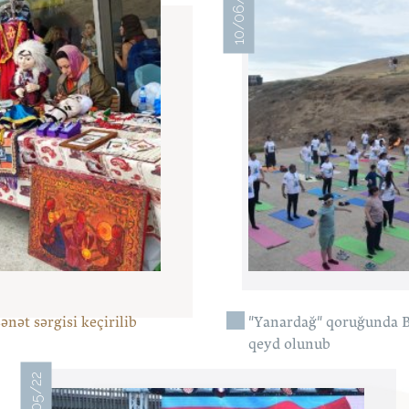
10/06/22
ənət sərgisi keçirilib
"Yanardağ" qoruğunda 
qeyd olunub
30/05/22