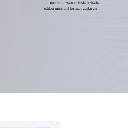
Bunlar – təsərrüfatda istifadə
edilən müxtəlif formalı daşlardır.