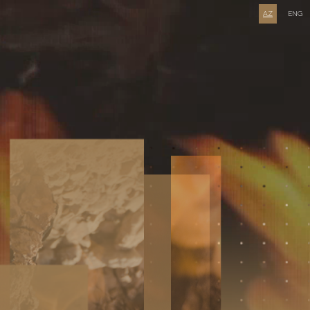
AZ
ENG