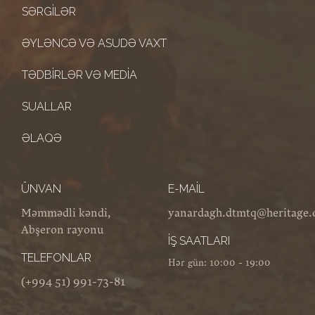
SƏRGILƏR
ƏYLƏNCƏ VƏ ASUDƏ VAXT
TƏDBIRLƏR VƏ MEDIA
SUALLAR
ƏLAQƏ
ÜNVAN
E-MAIL
Məmmədli kəndi,
yanardagh.dtmtq@heritage.
Abşeron rayonu
İŞ SAATLARI
TELEFONLAR
Hər gün: 10:00 - 19:00
(+994 51) 991-73-81