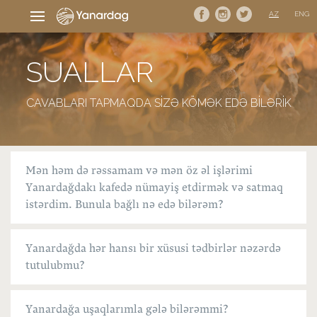
AZ
ENG
SUALLAR
CAVABLARI TAPMAQDA SİZƏ KÖMƏK EDƏ BİLƏRİK
Mən həm də rəssamam və mən öz əl işlərimi
Yanardağdakı kafedə nümayiş etdirmək və satmaq
istərdim. Bunula bağlı nə edə bilərəm?
Yanardağda hər hansı bir xüsusi tədbirlər nəzərdə
tutulubmu?
Yanardağa uşaqlarımla gələ bilərəmmi?