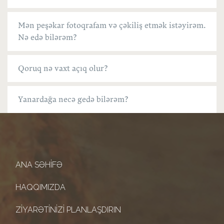
Mən peşəkar fotoqrafam və çəkiliş etmək istəyirəm.
Nə edə bilərəm?
Qoruq nə vaxt açıq olur?
Yanardağa necə gedə bilərəm?
ANA SƏHIFƏ
HAQQIMIZDA
ZIYARƏTINIZI PLANLAŞDIRIN