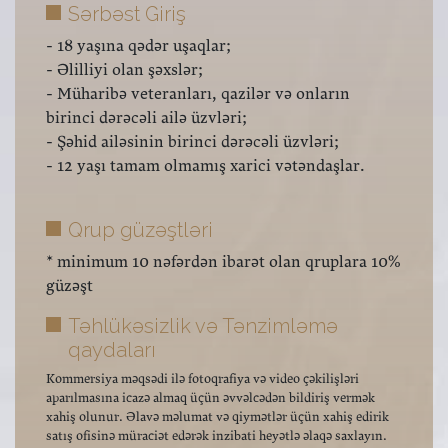
Sərbəst Giriş
- 18 yaşına qədər uşaqlar;
- Əlilliyi olan şəxslər;
- Müharibə veteranları, qazilər və onların
birinci dərəcəli ailə üzvləri;
- Şəhid ailəsinin birinci dərəcəli üzvləri;
- 12 yaşı tamam olmamış xarici vətəndaşlar.
Qrup güzəştləri
* minimum 10 nəfərdən ibarət olan qruplara 10%
güzəşt
Təhlükəsizlik və Tənzimləmə
qaydaları
Kommersiya məqsədi ilə fotoqrafiya və video çəkilişləri
aparılmasına icazə almaq üçün əvvəlcədən bildiriş vermək
xahiş olunur. Əlavə məlumat və qiymətlər üçün xahiş edirik
satış ofisinə müraciət edərək inzibati heyətlə əlaqə saxlayın.