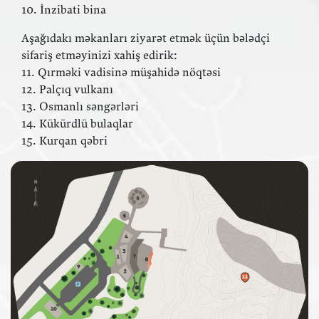
10. İnzibati bina
Aşağıdakı məkanları ziyarət etmək üçün bələdçi
sifariş etməyinizi xahiş edirik:
11. Qırməki vadisinə müşahidə nöqtəsi
12. Palçıq vulkanı
13. Osmanlı səngərləri
14. Kükürdlü bulaqlar
15. Kurqan qəbri