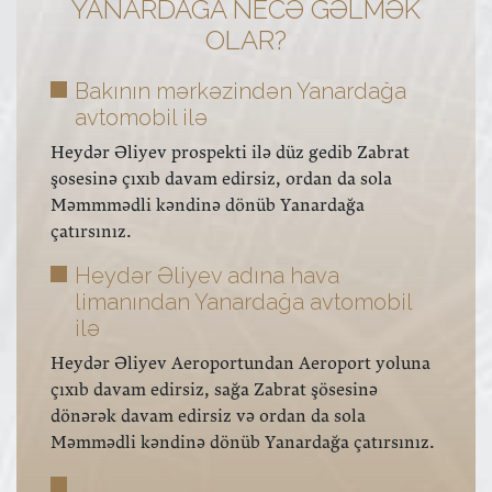
YANARDAĞA NECƏ GƏLMƏK
OLAR?
Bakının mərkəzindən Yanardağa
avtomobil ilə
Heydər Əliyev prospekti ilə düz gedib Zabrat
şosesinə çıxıb davam edirsiz, ordan da sola
Məmmmədli kəndinə dönüb Yanardağa
çatırsınız.
Heydər Əliyev adına hava
limanından Yanardağa avtomobil
ilə
Heydər Əliyev Aeroportundan Aeroport yoluna
çıxıb davam edirsiz, sağa Zabrat şösesinə
dönərək davam edirsiz və ordan da sola
Məmmədli kəndinə dönüb Yanardağa çatırsınız.