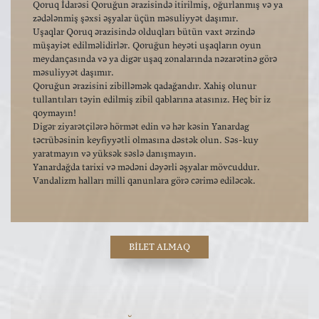
Qoruq İdarəsi Qoruğun ərazisində itirilmiş, oğurlanmış və ya
zədələnmiş şəxsi əşyalar üçün məsuliyyət daşımır.
Uşaqlar Qoruq ərazisində olduqları bütün vaxt ərzində
müşayiət edilməlidirlər. Qoruğun heyəti uşaqların oyun
meydançasında və ya digər uşaq zonalarında nəzarətinə görə
məsuliyyət daşımır.
Qoruğun ərazisini zibilləmək qadağandır. Xahiş olunur
tullantıları təyin edilmiş zibil qablarına atasınız. Heç bir iz
qoymayın!
Digər ziyarətçilərə hörmət edin və hər kəsin Yanardag
təcrübəsinin keyfiyyətli olmasına dəstək olun. Səs-kuy
yaratmayın və yüksək səslə danışmayın.
Yanardağda tarixi və mədəni dəyərli əşyalar mövcuddur.
Vandalizm halları milli qanunlara görə cərimə ediləcək.
BILET ALMAQ