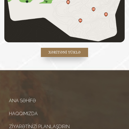
XƏRITƏNİ YÜKLƏ
ANA SƏHIFƏ
HAQQIMIZDA
ZIYARƏTINIZI PLANLAŞDIRIN