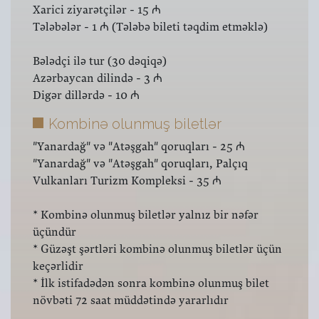
Xarici ziyarətçilər - 15 ₼
Tələbələr - 1 ₼ (Tələbə bileti təqdim etməklə)
Bələdçi ilə tur (30 dəqiqə)
Azərbaycan dilində - 3 ₼
Digər dillərdə - 10 ₼
Kombinə olunmuş biletlər
"Yanardağ" və "Atəşgah" qoruqları - 25 ₼
"Yanardağ" və "Atəşgah" qoruqları, Palçıq
Vulkanları Turizm Kompleksi - 35 ₼
* Kombinə olunmuş biletlər yalnız bir nəfər
üçündür
* Güzəşt şərtləri kombinə olunmuş biletlər üçün
keçərlidir
* İlk istifadədən sonra kombinə olunmuş bilet
növbəti 72 saat müddətində yararlıdır