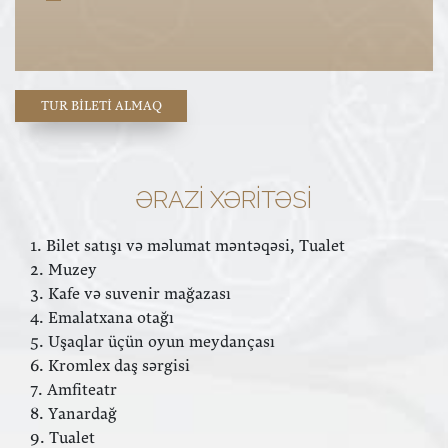
TUR BILETI ALMAQ
ƏRAZI XƏRITƏSI
1. Bilet satışı və məlumat məntəqəsi, Tualet
2. Muzey
3. Kafe və suvenir mağazası
4. Emalatxana otağı
5. Uşaqlar üçün oyun meydançası
6. Kromlex daş sərgisi
7. Amfiteatr
8. Yanardağ
9. Tualet