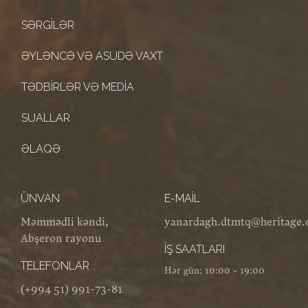
SƏRGILƏR
ƏYLƏNCƏ VƏ ASUDƏ VAXT
TƏDBIRLƏR VƏ MEDIA
SUALLAR
ƏLAQƏ
ÜNVAN
E-MAIL
Məmmədli kəndi,
yanardagh.dtmtq@heritage.
Abşeron rayonu
İŞ SAATLARI
TELEFONLAR
Hər gün: 10:00 - 19:00
(+994 51) 991-73-81