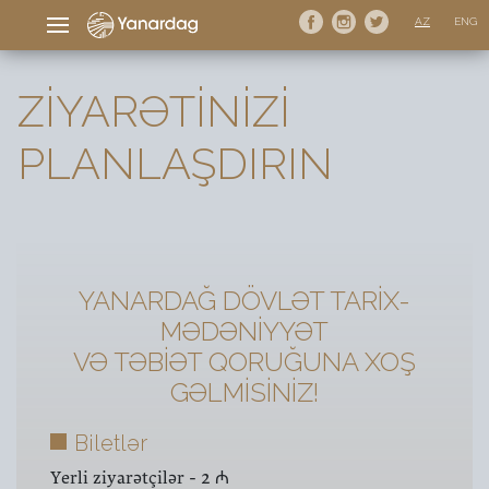
AZ
ENG
ZIYARƏTINIZI
PLANLAŞDIRIN
YANARDAĞ DÖVLƏT TARİX-
MƏDƏNİYYƏT
VƏ TƏBİƏT QORUĞUNA XOŞ
GƏLMİSİNİZ!
Biletlər
Yerli ziyarətçilər - 2 ₼