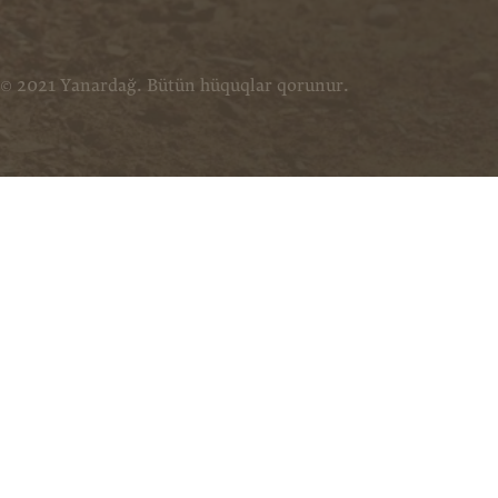
© 2021 Yanardağ. Bütün hüquqlar qorunur.