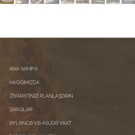
ANA SƏHIFƏ
HAQQIMIZDA
ZIYARƏTINIZI PLANLAŞDIRIN
SƏRGILƏR
ƏYLƏNCƏ VƏ ASUDƏ VAXT