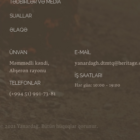
TƏDBIRLƏR VƏ MEDIA
SUALLAR
ƏLAQƏ
ÜNVAN
E-MAIL
Məmmədli kəndi,
yanardagh.dtmtq@heritage.
Abşeron rayonu
İŞ SAATLARI
TELEFONLAR
Hər gün: 10:00 - 19:00
(+994 51) 991-73-81
© 2021 Yanardağ. Bütün hüquqlar qorunur.