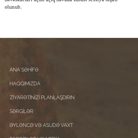
olunub.
ANA SƏHIFƏ
HAQQIMIZDA
ZIYARƏTINIZI PLANLAŞDIRIN
SƏRGILƏR
ƏYLƏNCƏ VƏ ASUDƏ VAXT