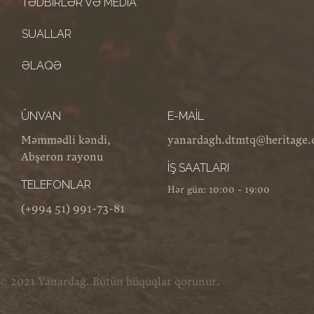
TƏDBIRLƏR VƏ MEDIA
SUALLAR
ƏLAQƏ
ÜNVAN
E-MAIL
Məmmədli kəndi,
yanardagh.dtmtq@heritage.
Abşeron rayonu
İŞ SAATLARI
TELEFONLAR
Hər gün: 10:00 - 19:00
(+994 51) 991-73-81
© 2021 Yanardağ. Bütün hüquqlar qorunur.