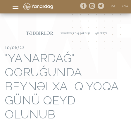
AZ
ENG
TƏDBIRLƏR
KROMLEKS DAŞ SƏRGISI
QALEREYA
10/06/22
"YANARDAĞ"
QORUĞUNDA
BEYNƏLXALQ YOQA
GÜNÜ QEYD
OLUNUB