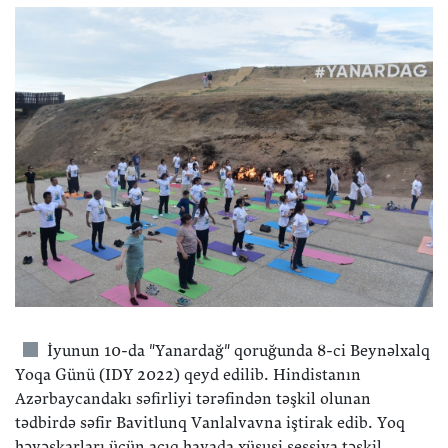
İyunun 10-da "Yanardağ" qoruğunda 8-ci Beynəlxalq
Yoqa Günü (IDY 2022) qeyd edilib. Hindistanın
Azərbaycandakı səfirliyi tərəfindən təşkil olunan
tədbirdə səfir Bavitlunq Vanlalvavna iştirak edib. Yoq
həvəskarları üçün açıq havada xüsusi sessiya təşkil